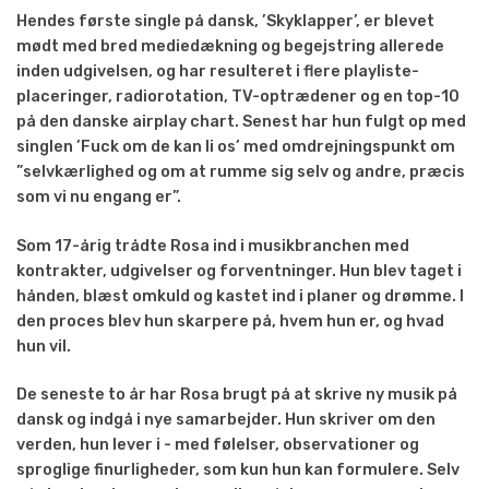
Hendes første single på dansk, ’Skyklapper’, er blevet
mødt med bred mediedækning og begejstring allerede
inden udgivelsen, og har resulteret i flere playliste-
placeringer, radiorotation, TV-optrædener og en top-10
på den danske airplay chart. Senest har hun fulgt op med
singlen ’Fuck om de kan li os’ med omdrejningspunkt om
”selvkærlighed og om at rumme sig selv og andre, præcis
som vi nu engang er”.
Som 17-årig trådte Rosa ind i musikbranchen med
kontrakter, udgivelser og forventninger. Hun blev taget i
hånden, blæst omkuld og kastet ind i planer og drømme. I
den proces blev hun skarpere på, hvem hun er, og hvad
hun vil.
De seneste to år har Rosa brugt på at skrive ny musik på
dansk og indgå i nye samarbejder. Hun skriver om den
verden, hun lever i - med følelser, observationer og
sproglige finurligheder, som kun hun kan formulere. Selv