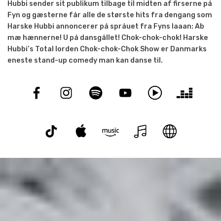
Hubbi sender sit publikum tilbage til midten af firserne på
Fyn og gæsterne får alle de største hits fra dengang som
Harske Hubbi annoncerer på språuet fra Fyns laaan: Ab
mæ hænnerne! U på dansgållet! Chok-chok-chok! Harske
Hubbi’s Total Iorden Chok-chok-Chok Show er Danmarks
eneste stand-up comedy man kan danse til.