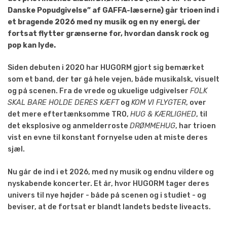
Danske Popudgivelse” af GAFFA-læserne) går trioen ind i
et bragende 2026 med ny musik og en ny energi, der
fortsat flytter grænserne for, hvordan dansk rock og
pop kan lyde.
Siden debuten i 2020 har HUGORM gjort sig bemærket
som et band, der tør gå hele vejen, både musikalsk, visuelt
og på scenen. Fra de vrede og ukuelige udgivelser
FOLK
SKAL BARE HOLDE DERES KÆFT
og
KOM VI FLYGTER
, over
det mere eftertænksomme TRO,
HUG & KÆRLIGHED
, til
det eksplosive og anmelderroste
DRØMMEHUG
, har trioen
vist en evne til konstant fornyelse uden at miste deres
sjæl.
Nu går de ind i et 2026, med ny musik og endnu vildere og
nyskabende koncerter. Et år, hvor HUGORM tager deres
univers til nye højder - både på scenen og i studiet - og
beviser, at de fortsat er blandt landets bedste liveacts.