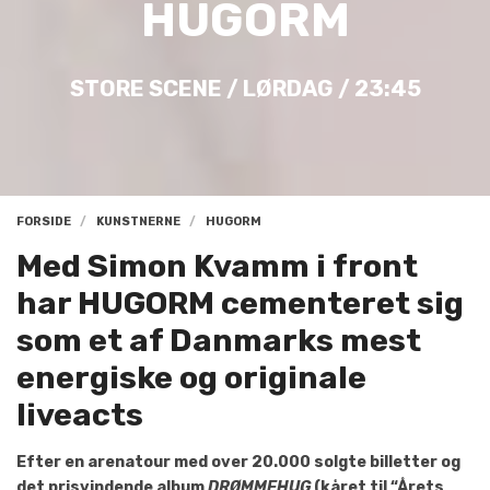
HUGORM
STORE SCENE / LØRDAG / 23:45
FORSIDE
KUNSTNERNE
HUGORM
Med Simon Kvamm i front
har HUGORM cementeret sig
som et af Danmarks mest
energiske og originale
liveacts
Efter en arenatour med over 20.000 solgte billetter og
det prisvindende album
DRØMMEHUG
(kåret til “Årets