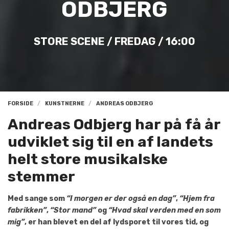
ODBJERG
STORE SCENE / FREDAG / 16:00
FORSIDE
KUNSTNERNE
ANDREAS ODBJERG
Andreas Odbjerg har på få år
udviklet sig til en af landets
helt store musikalske
stemmer
Med sange som
“I morgen er der også en dag”
,
“Hjem fra
fabrikken”
,
“Stor mand”
og
“Hvad skal verden med en som
mig”
, er han blevet en del af lydsporet til vores tid, og